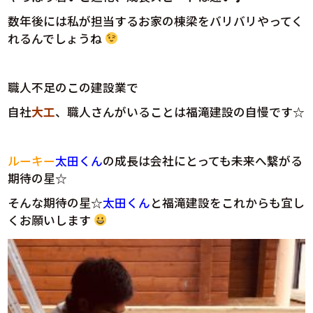
数年後には私が担当するお家の棟梁をバリバリやってく
れるんでしょうね
職人不足のこの建設業で
自社
大工
、職人さんがいることは福滝建設の自慢です☆
ルーキー
太田くん
の成長は会社にとっても未来へ繋がる
期待の星☆
そんな期待の星☆
太田くん
と福滝建設をこれからも宜し
くお願いします