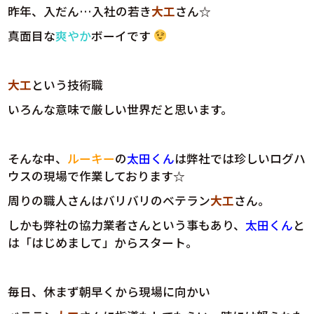
昨年、入だん…入社の若き
大工
さん☆
真面目な
爽やか
ボーイです
大工
という技術職
いろんな意味で厳しい世界だと思います。
そんな中、
ルーキー
の
太田くん
は弊社では珍しいログハ
ウスの現場で作業しております☆
周りの職人さんはバリバリのベテラン
大工
さん。
しかも弊社の協力業者さんという事もあり、
太田くん
と
は「はじめまして」からスタート。
毎日、休まず朝早くから現場に向かい